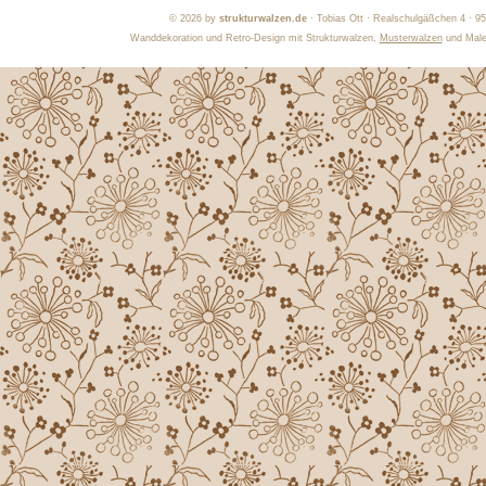
©
2026 by
strukturwalzen.de
· Tobias Ott · Realschulgäßchen 4 · 9
Wanddekoration und Retro-Design mit Strukturwalzen,
Musterwalzen
und Maler