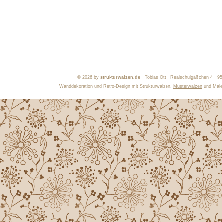
©
2026 by
strukturwalzen.de
· Tobias Ott · Realschulgäßchen 4 · 9
Wanddekoration und Retro-Design mit Strukturwalzen,
Musterwalzen
und Maler