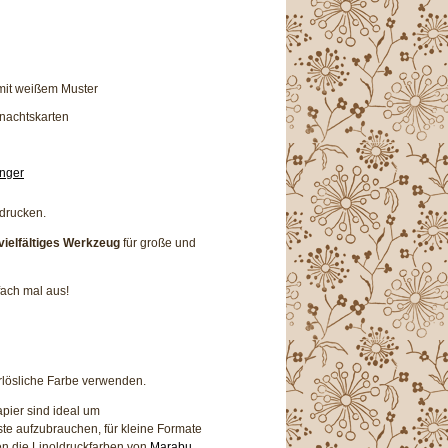
mit weißem Muster
nachtskarten
nger
edrucken.
vielfältiges Werkzeug
für große und
fach mal aus!
rlösliche Farbe verwenden.
apier sind ideal um
te aufzubrauchen, für kleine Formate
en die Linoldruckfarben von
Marabu
.