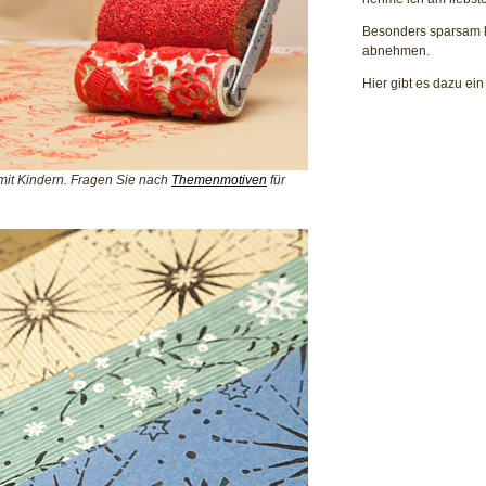
Besonders sparsam lä
abnehmen.
Hier gibt es dazu ei
it Kindern. Fragen Sie nach
Themenmotiven
für