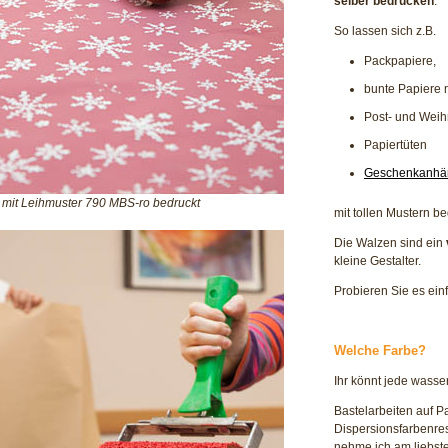
selber bedrucken
.
So lassen sich z.B.
Packpapiere,
bunte Papiere 
Post- und Weih
Papiertüten
Geschenkanhä
mit Leihmuster 790 MBS-ro bedruckt
mit tollen Mustern b
Die Walzen sind ein
kleine Gestalter.
Probieren Sie es ein
Welche Farbe?
Ihr könnt jede wasse
Bastelarbeiten auf P
Dispersionsfarbenres
nehme ich am liebst