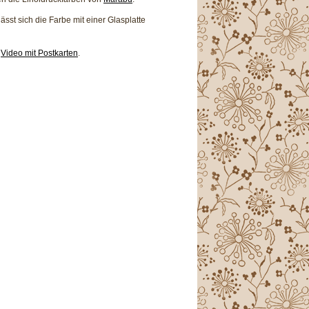
sst sich die Farbe mit einer Glasplatte
n
Video mit Postkarten
.