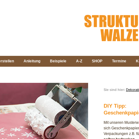
rstellen
Anleitung
Beispiele
A-Z
SHOP
Termine
K
Sie sind hier:
Dekorat
DIY Tipp:
Geschenkpapie
Mit unseren Muster
sich Geschenkpapier
Verpackungen z.B. f