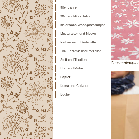
50er Jahre
30er und 40er Jahre
historische Wandgestaltungen
Musterarten und Motive
Farben nach Bindemittel
Ton, Keramik und Porzellan
Stoff und Textilien
Geschenkpapier 
Holz und Möbel
Papier
Kunst und Collagen
Bücher