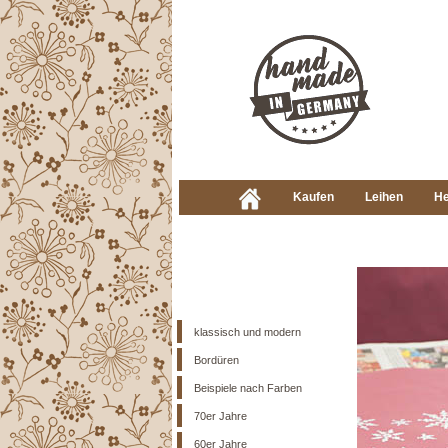
Kaufen
Leihen
He
klassisch und modern
Bordüren
Beispiele nach Farben
70er Jahre
60er Jahre