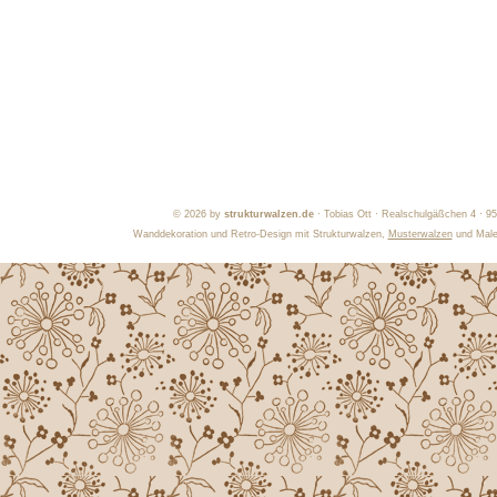
©
2026 by
strukturwalzen.de
· Tobias Ott · Realschulgäßchen 4 · 9
Wanddekoration und Retro-Design mit Strukturwalzen,
Musterwalzen
und Maler