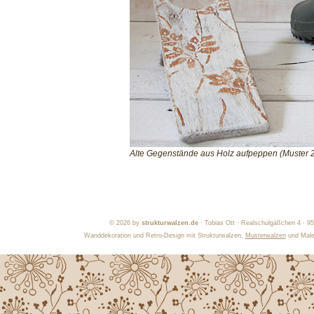
Alte Gegenstände aus Holz aufpeppen (Muster 
©
2026 by
strukturwalzen.de
· Tobias Ott · Realschulgäßchen 4 · 9
Wanddekoration und Retro-Design mit Strukturwalzen,
Musterwalzen
und Maler