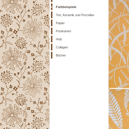
Farbbeispiele
Ton, Keramik und Porzellan
Papier
Postkarten
Holz
Collagen
Bücher