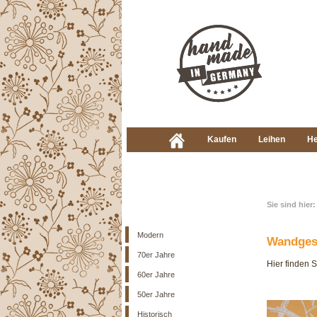
Kaufen
Leihen
He
Sie sind hier:
Modern
Wandgest
70er Jahre
Hier finden S
60er Jahre
50er Jahre
Historisch