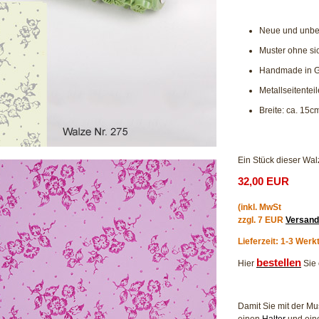
Neue und unbe
Muster ohne si
Handmade in 
Metallseitentei
Breite: ca. 15c
Ein Stück dieser Wal
32,00 EUR
(inkl. MwSt
zzgl. 7 EUR
Versand
Lieferzeit: 1-3 Werk
bestellen
Hier
Sie 
Damit Sie mit der M
einen
Halter
und ei