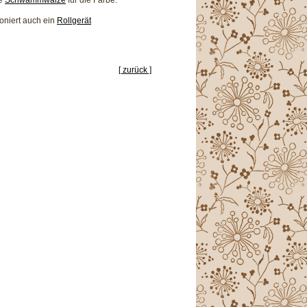
ioniert auch ein
Rollgerät
[ zurück ]