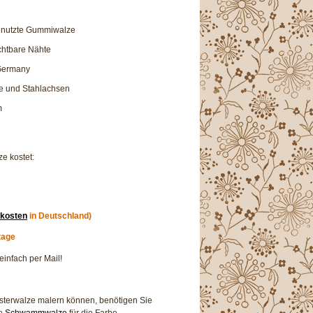
nutzte Gummiwalze
chtbare Nähte
Germany
le und Stahlachsen
m
ze kostet:
kosten
in Deutschland)
tage
einfach per Mail!
usterwalze malern können, benötigen Sie
ne
Schwammwalze
für die Farbe.