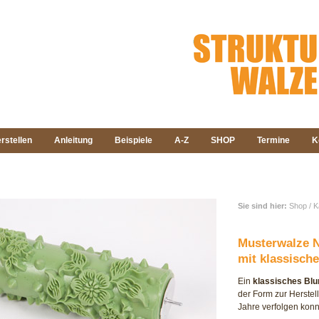
rstellen
Anleitung
Beispiele
A-Z
SHOP
Termine
K
Sie sind hier:
Shop / K
Musterwalze 
mit klassisc
Ein
klassisches Bl
der Form zur Herstel
Jahre verfolgen konn