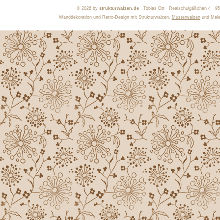
©
2026 by
strukturwalzen.de
· Tobias Ott · Realschulgäßchen 4 · 9
Wanddekoration und Retro-Design mit Strukturwalzen,
Musterwalzen
und Maler