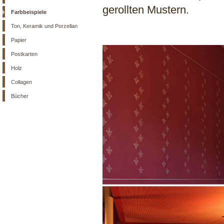
gerollten Mustern.
Farbbeispiele
Ton, Keramik und Porzellan
Papier
Postkarten
Holz
Collagen
Bücher