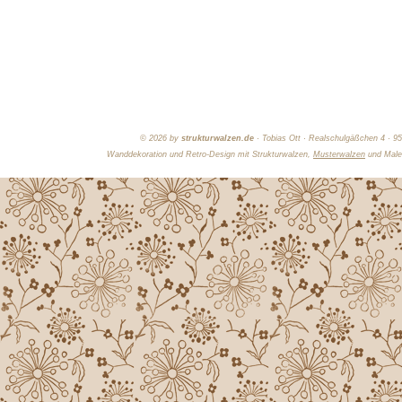
©
2026 by
strukturwalzen.de
· Tobias Ott · Realschulgäßchen 4 · 9
Wanddekoration und Retro-Design mit Strukturwalzen,
Musterwalzen
und Maler