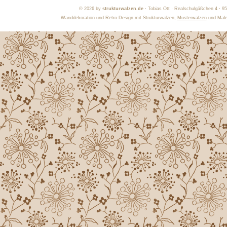
©
2026 by
strukturwalzen.de
· Tobias Ott · Realschulgäßchen 4 · 9
Wanddekoration und Retro-Design mit Strukturwalzen,
Musterwalzen
und Maler