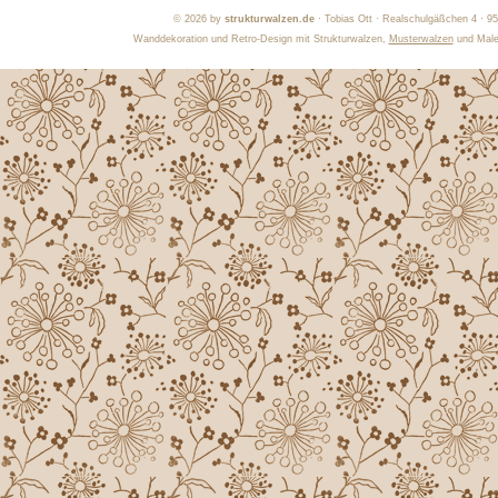
©
2026 by
strukturwalzen.de
· Tobias Ott · Realschulgäßchen 4 · 9
Wanddekoration und Retro-Design mit Strukturwalzen,
Musterwalzen
und Maler