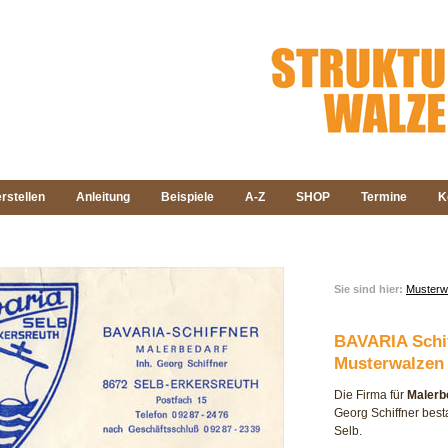
rstellen
Anleitung
Beispiele
A-Z
SHOP
Termine
K
Sie sind hier:
Musterw
BAVARIA Schif
Musterwalzen 
Die Firma für
Malerb
Georg Schiffner best
Selb.