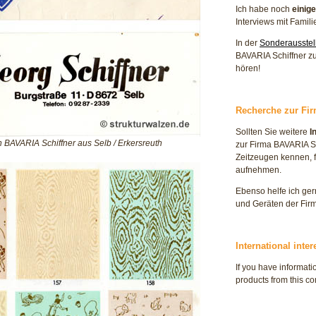
Ich habe noch
einig
Interviews mit Famili
In der
Sonderausstel
BAVARIA Schiffner zu
hören!
Recherche zur Fi
Sollten Sie weitere
I
n BAVARIA Schiffner aus Selb / Erkersreuth
zur Firma BAVARIA 
Zeitzeugen kennen, f
aufnehmen.
Ebenso helfe ich ge
und Geräten der Firma
International inter
If you have informati
products from this c