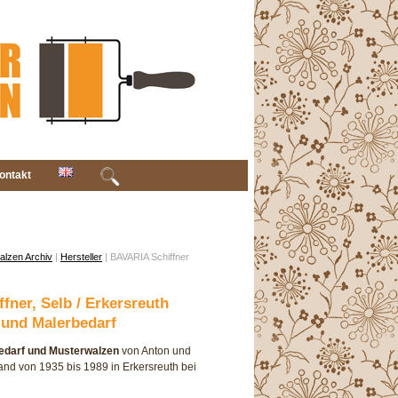
ontakt
alzen Archiv
|
Hersteller
| BAVARIA Schiffner
fner, Selb / Erkersreuth
und Malerbedarf
edarf und Musterwalzen
von Anton und
and von 1935 bis 1989 in Erkersreuth bei