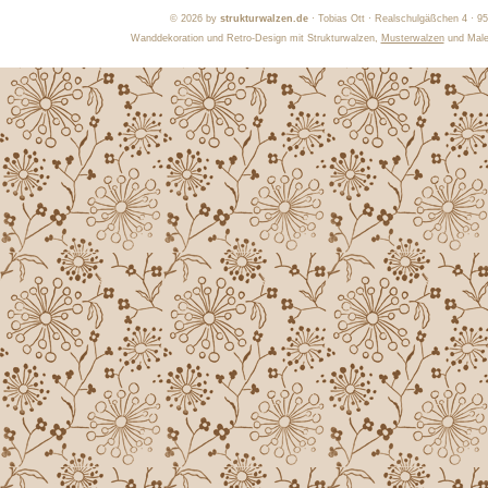
©
2026 by
strukturwalzen.de
· Tobias Ott · Realschulgäßchen 4 · 9
Wanddekoration und Retro-Design mit Strukturwalzen,
Musterwalzen
und Maler